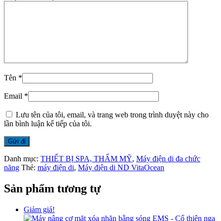
Tên
*
Email
*
Lưu tên của tôi, email, và trang web trong trình duyệt này cho
lần bình luận kế tiếp của tôi.
Danh mục:
THIẾT BỊ SPA, THẨM MỸ
,
Máy điện di đa chức
năng
Thẻ:
máy điện di
,
Máy điện di ND VitaOcean
Sản phẩm tương tự
Giảm giá!