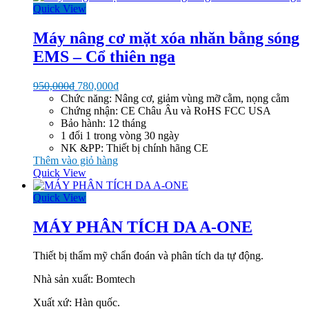
Quick View
Máy nâng cơ mặt xóa nhăn bằng sóng
EMS – Cổ thiên nga
Giá
Giá
950,000
₫
780,000
₫
gốc
hiện
Chức năng: Nâng cơ, giảm vùng mỡ cằm, nọng cằm
là:
tại
Chứng nhận: CE Châu Âu và RoHS FCC USA
950,000₫.
là:
Bảo hành: 12 tháng
780,000₫.
1 đổi 1 trong vòng 30 ngày
NK &PP: Thiết bị chính hãng CE
Thêm vào giỏ hàng
Quick View
Quick View
MÁY PHÂN TÍCH DA A-ONE
Thiết bị thẩm mỹ chẩn đoán và phân tích da tự động.
Nhà sản xuất: Bomtech
Xuất xứ: Hàn quốc.