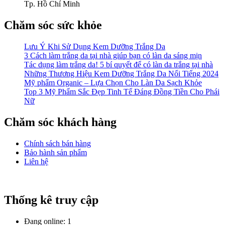
Tp. Hồ Chí Minh
Chăm sóc sức khỏe
Lưu Ý Khi Sử Dụng Kem Dưỡng Trắng Da
3 Cách làm trắng da tại nhà giúp bạn có làn da sáng mịn
Tác dụng làm trắng da! 5 bí quyết để có làn da trắng tại nhà
Những Thương Hiệu Kem Dưỡng Trắng Da Nổi Tiếng 2024
Mỹ phẩm Organic – Lựa Chọn Cho Làn Da Sạch Khỏe
Top 3 Mỹ Phẩm Sắc Đẹp Tinh Tế Đáng Đồng Tiền Cho Phái
Nữ
Chăm sóc khách hàng
Chính sách bán hàng
Bảo hành sản phẩm
Liên hệ
Thống kê truy cập
Đang online: 1