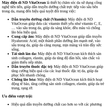
Máy điện di ND VitaOcean
là thiết bị chăm sóc da sử dụng công
nghệ tiên tiến, giúp dẫn truyền dưỡng chất trực tiếp vào sâu bên
trong da, mang đến hiệu quả tuyệt đối trong việc:
Dẫn truyền dưỡng chất (Vitamin):
Máy điện di ND
VitaOcean giúp đưa các vitamin thiết yếu như vitamin C, E,
… vào sâu trong da, giúp da sáng khỏe, đều màu và chống
lão hóa hiệu quả.
Cung cấp ẩm:
Máy điện di ND VitaOcean giúp dẫn truyền
Hyaluronic Acid, một thành phần dưỡng ẩm mạnh mẽ, vào
sâu trong da, giúp da căng mọng, mịn màng và tràn đầy sức
sống.
Tái sinh làn da:
Máy điện di ND VitaOcean kích thích sản
sinh collagen, elastin, giúp da tăng độ đàn hồi, săn chắc và
giảm thiểu nếp nhăn.
Dẫn truyền thuốc đặc trị:
Máy điện di ND VitaOcean giúp
tăng cường hiệu quả của các loại thuốc đặc trị da, giúp da
phục hồi nhanh chóng.
Chống lão hóa:
Máy điện di ND VitaOcean kích thích hoạt
động tế bào, tăng cường sản sinh collagen, elastin, giúp da trẻ
trung, rạng rỡ.
Ưu điểm vượt trội:
Hiệu quả dẫn truyền dưỡng chất cao hơn so với các phương