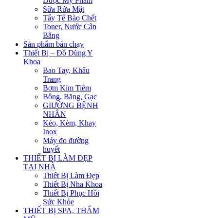
Dược Mỹ Phẩm
Sữa Rửa Mặt
Tẩy Tế Bào Chết
Toner, Nước Cân
Bằng
Sản phẩm bán chạy
Thiết Bị – Đồ Dùng Y
Khoa
Bao Tay, Khẩu
Trang
Bơm Kim Tiêm
Bông, Băng, Gạc
GIƯỜNG BỆNH
NHÂN
Kéo, Kèm, Khay
Inox
Máy đo đường
huyết
THIẾT BỊ LÀM ĐẸP
TẠI NHÀ
Thiết Bị Làm Đẹp
Thiết Bị Nha Khoa
Thiết Bị Phục Hồi
Sức Khỏe
THIẾT BỊ SPA, THẨM