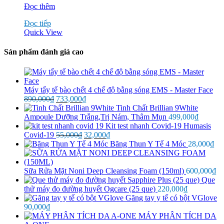
Ghế
Đọc thêm
xoay
Đọc tiếp
spa
Quick View
inox
Sản phẩm đánh giá cao
Máy tẩy tế bào chết 4 chế độ bằng sóng EMS - Master Face
Giá
Giá
890,000
₫
733,000
₫
gốc
hiện
Tinh Chất Brillian 9White
là:
tại
Ampoule Dưỡng Trắng,Trị Nám, Thâm Mụn
499,000
₫
890,000₫.
là:
Kit test nhanh Covid-19 Humasis
Giá
733,000₫.
Giá
Covid-19
55,000
₫
32,000
₫
gốc
hiện
Băng Thun Y Tế 4 Móc
28,000
₫
là:
tại
55,000₫.
là:
32,000₫.
Sữa Rửa Mặt Noni Deep Cleansing Foam (150ml)
600,000
₫
Que
thử máy đo đường huyết Ogcare (25 que)
220,000
₫
Găng tay y tế có bột VGlove
90,000
₫
MÁY PHÂN TÍCH DA