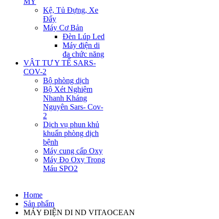
MỸ
Kệ, Tủ Đựng, Xe
Đẩy
Máy Cơ Bản
Đèn Lúp Led
Máy điện di
đa chức năng
VẬT TƯ Y TẾ SARS-
COV-2
Bộ phòng dịch
Bộ Xét Nghiệm
Nhanh Kháng
Nguyên Sars- Cov-
2
Dịch vụ phun khủ
khuẩn phòng dịch
bệnh
Máy cung cấp Oxy
Máy Đo Oxy Trong
Máu SPO2
Home
Sản phẩm
MÁY ĐIỆN DI ND VITAOCEAN