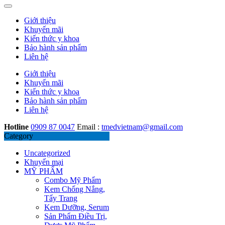
Giới thiệu
Khuyến mãi
Kiến thức y khoa
Bảo hành sản phẩm
Liên hệ
Giới thiệu
Khuyến mãi
Kiến thức y khoa
Bảo hành sản phẩm
Liên hệ
Hotline
0909 87 0047
Email :
tmedvietnam@gmail.com
Category
Uncategorized
Khuyến mại
MỸ PHẨM
Combo Mỹ Phẩm
Kem Chống Nắng,
Tẩy Trang
Kem Dưỡng, Serum
Sản Phẩm Điều Trị,