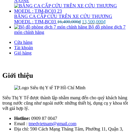
A-ONE
BĂNG CA CẤP CỨU TRÊN XE CỨU THƯƠNG
Giá
Giá
MOEDL : TJM-BC03
16,400,000
₫
13,500,000
₫
gốc
hiện
Bộ đồ phòng dịch 7
là:
tại
món chính hãng
16,400,000₫.
là:
Cửa hàng
13,500,000₫.
Tài khoản
Giỏ hàng
Giới thiệu
Siêu Thị Y Tế được thành lập nhằm mang đến cho quý khách hàng
trong nước cũng như ngoài nước những thiết bị, dụng cụ y khoa tốt
với giá hợp lý.
Hotline:
0909 87 0047
Email :
tmedvietnam@gmail.com
Địa chỉ: 590 Cách Mạng Tháng Tám, Phường 11, Quận 3,