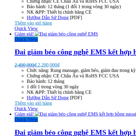
là:
tại
Chứng nhận: CE Châu Âu và RoHS FCC USA
990,000₫.
là:
Bảo hành: 12 tháng (1 đổi 1 trong vòng 30 ngày)
890,000₫.
NK &PP: Thiết bị chính hãng CE
Hướng Dẫn Sử Dụng
[PDF]
Thêm vào giỏ hàng
Quick View
Giảm giá!
Quick View
Đai giảm béo công nghệ EMS kết hợp h
Giá
Giá
2,400,000
₫
2,200,000
₫
gốc
hiện
Chức năng: Rung massage, giảm béo, giảm đau trong kỳ
là:
tại
Chứng nhận: CE Châu Âu và RoHS FCC USA
2,400,000₫.
là:
Bảo hành: 12 tháng
2,200,000₫.
1 đổi 1 trong vòng 30 ngày
NK &PP: Thiết bị chính hãng CE
Hướng Dẫn Sử Dụng
[PDF]
Thêm vào giỏ hàng
Quick View
Giảm giá!
Quick View
Đai giảm béo công nghệ EMS kết hợp h