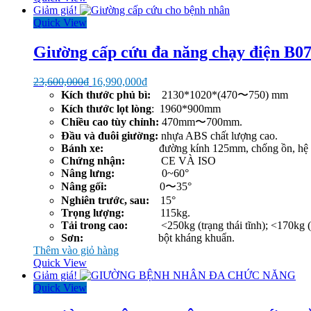
Giảm giá!
Quick View
Giường cấp cứu đa năng chạy điện B0
Giá
Giá
23,600,000
₫
16,990,000
₫
gốc
hiện
Kích thước phủ bì:
2130*1020*(470〜750) mm
là:
tại
Kích thước lọt lòng
: 1960*900mm
23,600,000₫.
là:
Chiều cao tùy chỉnh:
470mm〜700mm.
16,990,000₫.
Đầu và đuôi giường:
nhựa ABS chất lượng cao.
Bánh xe:
đường kính 125mm, chống ồn, hệ thố
Chứng nhận:
CE VÀ ISO
Nâng lưng:
0~60°
Nâng gối:
0〜35°
Nghiên trước, sau:
15°
Trọng lượng:
115kg.
Tải trong cao:
<250kg (trạng thái tĩnh); <170kg (tr
Sơn:
bột kháng khuẩn.
Thêm vào giỏ hàng
Quick View
Giảm giá!
Quick View