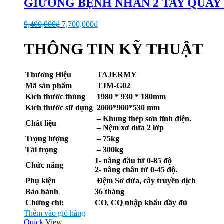
GIƯỜNG BỆNH NHÂN 2 TAY QUAY
Giá
Giá
9,400,000
₫
7,700,000
₫
gốc
hiện
là:
tại
THÔNG TIN KỸ THUẬT
9,400,000₫.
là:
7,700,000₫.
Thương Hiệu
TAJERMY
Mã sản phẩm
TJM-G02
Kích thước thùng
1980 * 930 * 180mm
Kích thước sữ dụng
2000*900*530 mm
– Khung thép sơn tĩnh điện.
Chất liệu
– Nệm xơ dừa 2 lớp
Trọng lượng
– 75kg
Tải trọng
– 300kg
1- nâng đầu từ 0-85 độ
Chức năng
2- nâng chân từ 0-45 độ.
Phụ kiện
Đệm Sơ dừa, cây truyền dịch
Bảo hành
36 tháng
Chứng chỉ:
CO, CQ nhập khẩu đầy đủ
Thêm vào giỏ hàng
Quick View