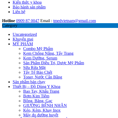
Kiến thức y khoa
Bảo hành sản phẩm
Liên hệ
Hotline
0909 87 0047
Email :
tmedvietnam@gmail.com
Category
Uncategorized
Khuyến mại
MỸ PHẨM
Combo Mỹ Phẩm
Kem Chống Nắng, Tẩy Trang
Kem Dưỡng, Serum
Sản Phẩm Điều Trị, Dược Mỹ Phẩm
Sữa Rửa Mặt
Tẩy Tế Bào Chết
Toner, Nước Cân Bằng
Sản phẩm bán chạy
Thiết Bị – Đồ Dùng Y Khoa
Bao Tay, Khẩu Trang
Bơm Kim Tiêm
Bông, Băng, Gạc
GIƯỜNG BỆNH NHÂN
Kéo, Kèm, Khay Inox
Máy đo đường huyết