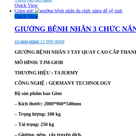
Quick View
Giảm giá!
Quick View
GIƯỜNG BỆNH NHÂN 3 CHỨC NĂN
Giá
Giá
15,800,000
₫
12,999,000
₫
gốc
hiện
GIƯỜNG BỆNH NHÂN 3 TAY QUAY CAO CẤP THAN
là:
tại
15,800,000₫.
là:
MÔ HÌNH: TJM-G03B
12,999,000₫.
THƯƠNG HIỆU : TAJERMY
CÔNG NGHỆ : GERMANY TECHNOLOGY
Bộ sản phẩm bao Gồm
– Kích thước: 2080*960*540mm
– Trọng lượng: 100 kg
– Tải trọng: 250 kg
– Giường, nệm, cây truyền dịch,