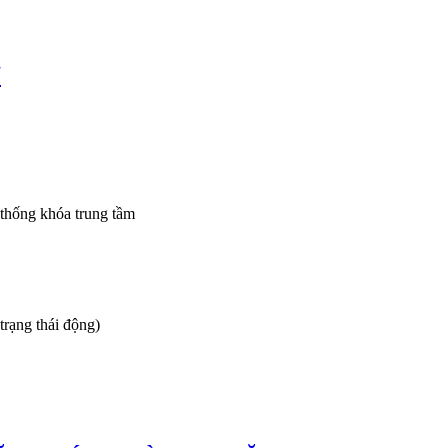
7
ng khóa trung tầm
ạng thái động)