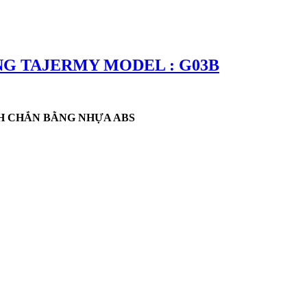
G TAJERMY MODEL : G03B
H CHẮN BẰNG NHỰA ABS