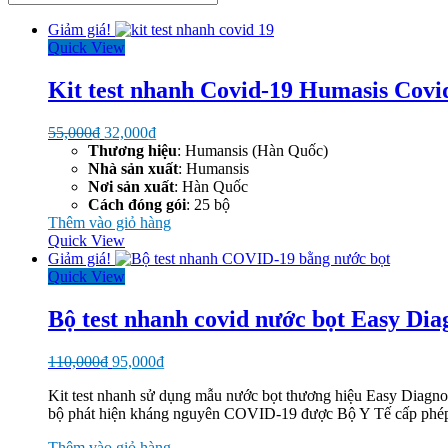
theo
Giảm giá!
mới
Quick View
nhất
Kit test nhanh Covid-19 Humasis Covi
Giá
Giá
55,000
₫
32,000
₫
gốc
hiện
Thương hiệu
: Humansis (Hàn Quốc)
là:
tại
Nhà sản xuất
: Humansis
55,000₫.
là:
Nơi sản xuất
: Hàn Quốc
32,000₫.
Cách đóng gói
: 25 bộ
Thêm vào giỏ hàng
Quick View
Giảm giá!
Quick View
Bộ test nhanh covid nước bọt Easy Dia
Giá
Giá
110,000
₫
95,000
₫
gốc
hiện
Kit test nhanh sử dụng mẫu nước bọt thương hiệu Easy Diagnos
là:
tại
bộ phát hiện kháng nguyên COVID-19 được Bộ Y Tế cấp phé
110,000₫.
là:
95,000₫.
Thêm vào giỏ hàng