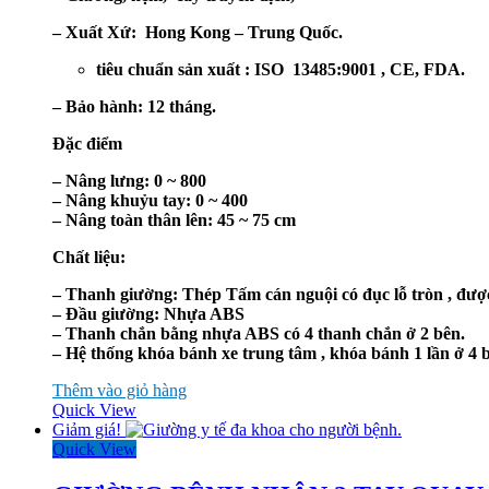
– Xuất Xứ: Hong Kong – Trung Quốc.
tiêu chuẩn sản xuất : ISO 13485:9001 , CE, FDA.
– Bảo hành: 12 tháng.
Đặc điểm
– Nâng lưng: 0 ~ 800
– Nâng khuỷu tay: 0 ~ 400
– Nâng toàn thân lên: 45 ~ 75 cm
Chất liệu:
– Thanh giường: Thép Tấm cán nguội có đục lỗ tròn , được
– Đầu giường: Nhựa ABS
– Thanh chắn bằng nhựa ABS có 4 thanh chắn ở 2 bên.
– Hệ thống khóa bánh xe trung tâm , khóa bánh 1 lần ở 4 
Thêm vào giỏ hàng
Quick View
Giảm giá!
Quick View