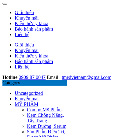
Giới thiệu
Khuyến mãi
Kiến thức y khoa
Bảo hành sản phẩm
Liên hệ
Giới thiệu
Khuyến mãi
Kiến thức y khoa
Bảo hành sản phẩm
Liên hệ
Hotline
0909 87 0047
Email :
tmedvietnam@gmail.com
Category
Uncategorized
Khuyến mại
MỸ PHẨM
Combo Mỹ Phẩm
Kem Chống Nắng,
Tẩy Trang
Kem Dưỡng, Serum
Sản Phẩm Điều Trị,