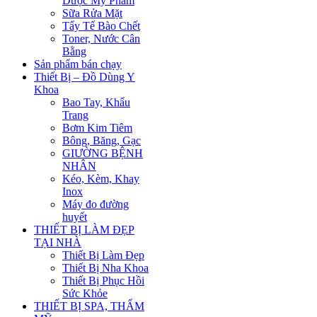
Dược Mỹ Phẩm
Sữa Rửa Mặt
Tẩy Tế Bào Chết
Toner, Nước Cân
Bằng
Sản phẩm bán chạy
Thiết Bị – Đồ Dùng Y
Khoa
Bao Tay, Khẩu
Trang
Bơm Kim Tiêm
Bông, Băng, Gạc
GIƯỜNG BỆNH
NHÂN
Kéo, Kèm, Khay
Inox
Máy đo đường
huyết
THIẾT BỊ LÀM ĐẸP
TẠI NHÀ
Thiết Bị Làm Đẹp
Thiết Bị Nha Khoa
Thiết Bị Phục Hồi
Sức Khỏe
THIẾT BỊ SPA, THẨM