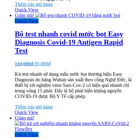
Thêm vào giỏ hàng
Quick View
Giảm giá!
Quick View
Bộ test nhanh covid nước bọt Easy
Diagnosis Covid-19 Antigen Rapid
Test
Giá
Giá
110,000
₫
95,000
₫
gốc
hiện
Kit test nhanh sử dụng mẫu nước bọt thương hiệu Easy
là:
tại
Diagnosis do hãng Wuhan sản xuất theo công Nghệ Đức, là
110,000₫.
là:
thiết bị xét nghiệm virus Sars-Cov-2 có hiệu quả nhanh chỉ
95,000₫.
trong vòng 15 phút. Đây là bộ phát hiện kháng nguyên
COVID-19 được Bộ Y Tế cấp phép.
Thêm vào giỏ hàng
Quick View
Giảm giá!
Quick View