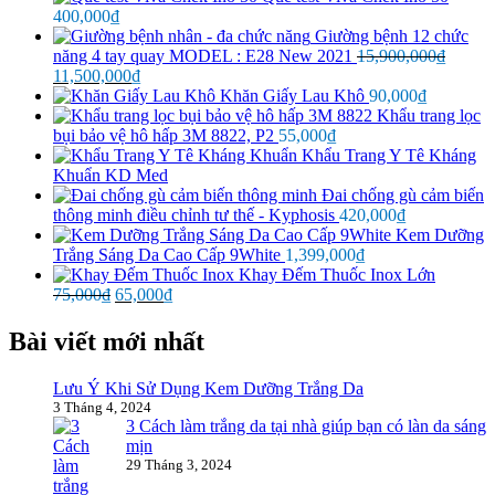
400,000
₫
Giường bệnh 12 chức
năng 4 tay quay MODEL : E28 New 2021
15,900,000
₫
Giá
Giá
11,500,000
₫
gốc
hiện
Khăn Giấy Lau Khô
90,000
₫
là:
tại
Khẩu trang lọc
15,900,000₫.
là:
bụi bảo vệ hô hấp 3M 8822, P2
55,000
₫
11,500,000₫.
Khẩu Trang Y Tê Kháng
Khuẩn KD Med
Đai chống gù cảm biến
thông minh điều chỉnh tư thế - Kyphosis
420,000
₫
Kem Dưỡng
Trắng Sáng Da Cao Cấp 9White
1,399,000
₫
Khay Đếm Thuốc Inox Lớn
Giá
Giá
75,000
₫
65,000
₫
gốc
hiện
là:
tại
Bài viết mới nhất
75,000₫.
là:
65,000₫.
Lưu Ý Khi Sử Dụng Kem Dưỡng Trắng Da
3 Tháng 4, 2024
3 Cách làm trắng da tại nhà giúp bạn có làn da sáng
mịn
29 Tháng 3, 2024