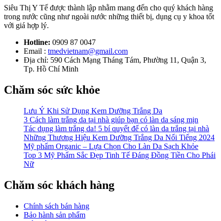
Siêu Thị Y Tế được thành lập nhằm mang đến cho quý khách hàng
trong nước cũng như ngoài nước những thiết bị, dụng cụ y khoa tốt
với giá hợp lý.
Hotline:
0909 87 0047
Email :
tmedvietnam@gmail.com
Địa chỉ: 590 Cách Mạng Tháng Tám, Phường 11, Quận 3,
Tp. Hồ Chí Minh
Chăm sóc sức khỏe
Lưu Ý Khi Sử Dụng Kem Dưỡng Trắng Da
3 Cách làm trắng da tại nhà giúp bạn có làn da sáng mịn
Tác dụng làm trắng da! 5 bí quyết để có làn da trắng tại nhà
Những Thương Hiệu Kem Dưỡng Trắng Da Nổi Tiếng 2024
Mỹ phẩm Organic – Lựa Chọn Cho Làn Da Sạch Khỏe
Top 3 Mỹ Phẩm Sắc Đẹp Tinh Tế Đáng Đồng Tiền Cho Phái
Nữ
Chăm sóc khách hàng
Chính sách bán hàng
Bảo hành sản phẩm