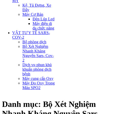
MỸ
Kệ, Tủ Đựng, Xe
Đẩy
Máy Cơ Bản
Đèn Lúp Led
Máy điện di
đa chức năng
VẬT TƯ Y TẾ SARS-
COV-2
Bộ phòng dịch
Bộ Xét Nghiệm
Nhanh Kháng
Nguyên Sars- Cov-
2
Dịch vụ phun khủ
khuẩn phòng dịch
bệnh
Máy cung cấp Oxy
Máy Đo Oxy Trong
Máu SPO2
Danh mục:
Bộ Xét Nghiệm
Nhanh Kháng Nguyên Sars-