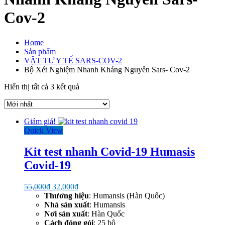
Cov-2
Home
Sản phẩm
VẬT TƯ Y TẾ SARS-COV-2
Bộ Xét Nghiệm Nhanh Kháng Nguyên Sars- Cov-2
Được
Hiển thị tất cả 3 kết quả
sắp
xếp
theo
Giảm giá!
mới
Quick View
nhất
Kit test nhanh Covid-19 Humasis
Covid-19
Giá
Giá
55,000
₫
32,000
₫
gốc
hiện
Thương hiệu
: Humansis (Hàn Quốc)
là:
tại
Nhà sản xuất
: Humansis
55,000₫.
là:
Nơi sản xuất
: Hàn Quốc
32,000₫.
Cách đóng gói
: 25 bộ