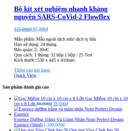
Bộ kít xét nghiệm nhanh kháng
nguyên SARS-CoVid-2 Flowflex
Giá
Giá
115,000
₫
85,000
₫
gốc
hiện
Mẫu phẩm: Mẫu ngoài dịch mũi/ dịch tỵ hầu
là:
tại
Hạn sử dụng: 24 tháng
115,000₫.
là:
Bảo quản: 2- 30oC
85,000₫.
Quy cách: 1 thùng/ 32 hộp.1 hộp / 25 Test
Kích thước: 530 x 445 x 410mm
Thêm vào giỏ hàng
Quick View
Sản phẩm đánh giá cao
Gạc Miếng 10 cm x 10
Giá
Giá
cm x 8 Lớp
88,000
₫
78,000
₫
gốc
hiện
là:
tại
88,000₫.
là:
Essence Dưỡng Trắng Và Giảm Nhăn Noni Perfect Design
78,000₫.
Essence (50ml)
1,100,000
₫
Que test Viva Chek Ino 50