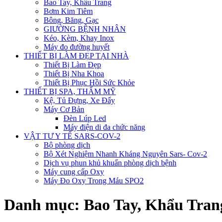
Bao Tay, Khẩu Trang
Bơm Kim Tiêm
Bông, Băng, Gạc
GIƯỜNG BỆNH NHÂN
Kéo, Kèm, Khay Inox
Máy đo đường huyết
THIẾT BỊ LÀM ĐẸP TẠI NHÀ
Thiết Bị Làm Đẹp
Thiết Bị Nha Khoa
Thiết Bị Phục Hồi Sức Khỏe
THIẾT BỊ SPA, THẨM MỸ
Kệ, Tủ Đựng, Xe Đẩy
Máy Cơ Bản
Đèn Lúp Led
Máy điện di đa chức năng
VẬT TƯ Y TẾ SARS-COV-2
Bộ phòng dịch
Bộ Xét Nghiệm Nhanh Kháng Nguyên Sars- Cov-2
Dịch vụ phun khủ khuẩn phòng dịch bệnh
Máy cung cấp Oxy
Máy Đo Oxy Trong Máu SPO2
Danh mục:
Bao Tay, Khẩu Tran