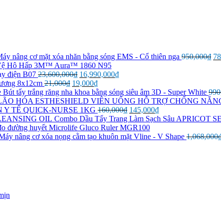
Gi
áy nâng cơ mặt xóa nhăn bằng sóng EMS - Cổ thiên nga
950,000
₫
78
gố
 Vệ Hô Hấp 3M™ Aura™ 1860 N95
Giá
Giá
là:
ạy điện B07
23,600,000
₫
16,990,000
₫
Giá
gốc
Giá
hiện
95
hương 8x12cm
21,000
₫
19,000
₫
gốc
là:
hiện
tại
Bút tẩy trắng răng nha khoa bằng sóng siêu âm 3D - Super White
990
là:
23,600,000₫.
tại
là:
VIÊN UỐNG HỖ TRỢ CHỐNG NẮN
21,000₫.
là:
16,990,000₫.
Giá
Giá
 Y TẾ QUICK-NURSE 1KG
160,000
₫
145,000
₫
19,000₫.
gốc
hiện
Combo Dầu Tẩy Trang Làm Sạch Sâu APRICOT
là:
tại
o đường huyết Microlife Gluco Ruler MGR100
160,000₫.
là:
Máy nâng cơ xóa nọng cằm tạo khuôn mặt Vline - V Shape
1,068,000
145,000₫.
 mịn