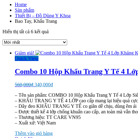
Home
Sản phẩm
Thiết Bị – Đồ Dùng Y Khoa
Bao Tay, Khẩu Trang
Được
Hiển thị tất cả 6 kết quả
sắp
xếp
theo
Giảm giá!
mới
Quick View
nhất
Combo 10 Hộp Khẩu Trang Y Tế 4 L
Giá
Giá
560,000
₫
340,000
₫
gốc
hiện
– Tên sản phẩm: COMBO 10 Hộp Khẩu Trang Y Tế 4 Lớp S
là:
tại
– KHẨU TRANG Y TẾ 4 LỚP cao cấp mang lại hiệu quả cực tố
560,000₫.
là:
– Dây đeo KHẨU TRANG Y TẾ co giãn dễ chịu, dùng êm ái
340,000₫.
– Được thiết kế 4 lớp chống khuẩn cao cấp, an toàn mà vẫn tho
– Thương hiệu: TT CARE VN95
– Xuất xứ: Việt Nam
Thêm vào giỏ hàng