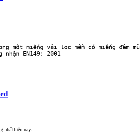
ong một miếng vải lọc mềm có miếng đệm mũ
g nhận EN149: 2001
ed
g nhất hiện nay.