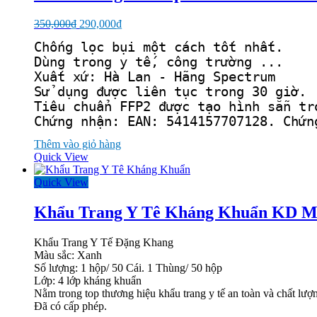
Giá
Giá
350,000
₫
290,000
₫
gốc
hiện
Chống lọc bụi một cách tốt nhất.

là:
tại
Dùng trong y tế, công trường ...
350,000₫.
là:
290,000₫.
Xuất xứ: Hà Lan - Hãng Spectrum

Sử dụng được liên tục trong 30 giờ.

Tiêu chuẩn FFP2 được tạo hình sẵn tr
Chứng nhận: EAN: 5414157707128. Chứn
Thêm vào giỏ hàng
Quick View
Quick View
Khẩu Trang Y Tê Kháng Khuẩn KD M
Khẩu Trang Y Tế Đặng Khang
Màu sắc: Xanh
Số lượng: 1 hộp/ 50 Cái. 1 Thùng/ 50 hộp
Lớp: 4 lớp kháng khuẩn
Nằm trong top thương hiệu khẩu trang y tế an toàn và chất lượn
Đã có cấp phép.