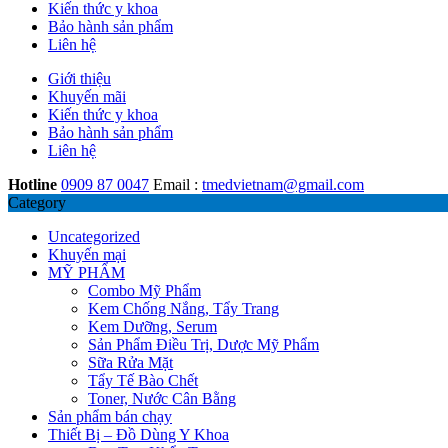
Kiến thức y khoa
Bảo hành sản phẩm
Liên hệ
Giới thiệu
Khuyến mãi
Kiến thức y khoa
Bảo hành sản phẩm
Liên hệ
Hotline
0909 87 0047
Email :
tmedvietnam@gmail.com
Category
Uncategorized
Khuyến mại
MỸ PHẨM
Combo Mỹ Phẩm
Kem Chống Nắng, Tẩy Trang
Kem Dưỡng, Serum
Sản Phẩm Điều Trị, Dược Mỹ Phẩm
Sữa Rửa Mặt
Tẩy Tế Bào Chết
Toner, Nước Cân Bằng
Sản phẩm bán chạy
Thiết Bị – Đồ Dùng Y Khoa