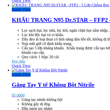
Quick View
Quick View
KHẨU TRANG N95 Dr.STAR – FFP2 –
Lọc sạch bụi, lọc mùi, lọc khí, ngăn chặn bụi xâm nhập
Lọc khí độc hại và vi khẩu.
Dây đeo là loại thun có tính năng đàn hồi tốt, không dị ứ
Nẹp mũi giữ cố định khẩu trang.
Cấu tạo 5 lớp kháng khuẩn. Khẩu trang được cấu tạo bở
khuẩn cao cấp.
Quy cách: 1 hộp/ 20 cái
Đọc tiếp
Quick View
Quick View
Găng Tay Y tế Không Bột Nitrile
95,000
₫
Găng tay nitrile không bột
Không gây dị ứng
Đầu ngón tay nhám